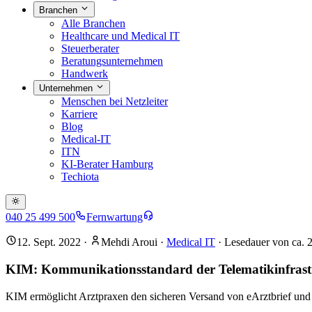
Branchen
Alle Branchen
Healthcare und Medical IT
Steuerberater
Beratungsunternehmen
Handwerk
Unternehmen
Menschen bei Netzleiter
Karriere
Blog
Medical-IT
ITN
KI-Berater Hamburg
Techiota
040 25 499 500
Fernwartung
12. Sept. 2022
·
Mehdi Aroui
·
Medical IT
· Lesedauer von ca.
KIM: Kommunikationsstandard der Telematikinfrast
KIM ermöglicht Arztpraxen den sicheren Versand von eArztbrief und e