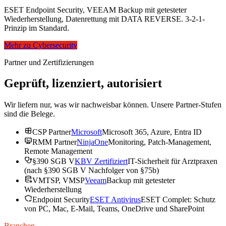
ESET Endpoint Security, VEEAM Backup mit getesteter
Wiederherstellung, Datenrettung mit DATA REVERSE. 3-2-1-
Prinzip im Standard.
Mehr zu Cybersecurity
Partner und Zertifizierungen
Geprüft, lizenziert, autorisiert
Wir liefern nur, was wir nachweisbar können. Unsere Partner-Stufen
sind die Belege.
CSP Partner
Microsoft
Microsoft 365, Azure, Entra ID
RMM Partner
NinjaOne
Monitoring, Patch-Management,
Remote Management
§390 SGB V
KBV Zertifiziert
IT-Sicherheit für Arztpraxen
(nach §390 SGB V Nachfolger von §75b)
VMTSP, VMSP
Veeam
Backup mit getesteter
Wiederherstellung
Endpoint Security
ESET Antivirus
ESET Complet: Schutz
von PC, Mac, E-Mail, Teams, OneDrive und SharePoint
Branchen