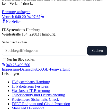
kein Verkaufsdruck.
Beratung anfragen
Vertrieb
040 20 94 97 67
Netzleiter
IT-Systemhaus Hamburg.
Weidestraße 134, 22083 Hamburg.
Seite durchsuchen
Suchen
Nur im Blog suchen
040 25 499 500
Impressum
·
Datenschutz
·
AGB
·
Fernwartung
Leistungen
IT-Systemhaus Hamburg
IT-Pakete zum Festpreis
Was kostet IT-Betreuung
Cybersecurity und Datensicherung
Kostenloser Sicherheits-Check
ESET Endpoint und Cloud Protection
Managed IT-Support