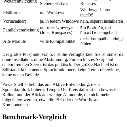
Weiterentwicklung
Sicherheitsfixes
Releases
Windows, Linux,
Plattform
nur Windows
macOS
Vorinstalliert
ja, in jedem Windows
nein, separat installieren
nur über Umwege
ForEach-Object -
Parallelverarbeitung
(Jobs, Runspaces)
eingebaut
Parallel
meist kompatibel, einige
Alte Module
volle Kompatibilität
fehlen
Der größte Pluspunkt von 5.1 ist die Verfügbarkeit. Sie ist immer da,
ohne Installation, ohne Abstimmung. Für ein kurzes Skript auf
einem fremden Server ist das praktisch. Der größte Nachteil ist der
Stillstand: keine neuen Sprachfunktionen, keine Tempo-Gewinne,
keine neuen Befehle.
PowerShell 7 dreht das um. Aktive Entwicklung, mehr
Sprachkomfort, höheres Tempo. Der Preis dafür ist ein bewusster
Rollout und der Blick auf wenige Altmodule, die nicht mehr
mitgeliefert werden, etwa die ISE oder die Workflow-
Komponenten.
Benchmark-Vergleich