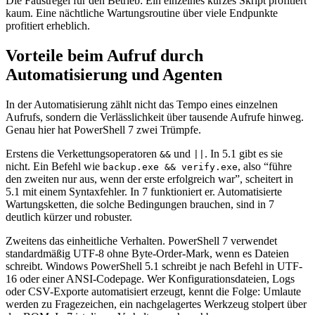
Die Faustregel für den Betrieb: Ein einzelnes kurzes Skript profitiert
kaum. Eine nächtliche Wartungsroutine über viele Endpunkte
profitiert erheblich.
Vorteile beim Aufruf durch
Automatisierung und Agenten
In der Automatisierung zählt nicht das Tempo eines einzelnen
Aufrufs, sondern die Verlässlichkeit über tausende Aufrufe hinweg.
Genau hier hat PowerShell 7 zwei Trümpfe.
Erstens die Verkettungsoperatoren
und
. In 5.1 gibt es sie
&&
||
nicht. Ein Befehl wie
, also “führe
backup.exe && verify.exe
den zweiten nur aus, wenn der erste erfolgreich war”, scheitert in
5.1 mit einem Syntaxfehler. In 7 funktioniert er. Automatisierte
Wartungsketten, die solche Bedingungen brauchen, sind in 7
deutlich kürzer und robuster.
Zweitens das einheitliche Verhalten. PowerShell 7 verwendet
standardmäßig UTF-8 ohne Byte-Order-Mark, wenn es Dateien
schreibt. Windows PowerShell 5.1 schreibt je nach Befehl in UTF-
16 oder einer ANSI-Codepage. Wer Konfigurationsdateien, Logs
oder CSV-Exporte automatisiert erzeugt, kennt die Folge: Umlaute
werden zu Fragezeichen, ein nachgelagertes Werkzeug stolpert über