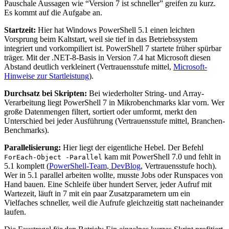
Pauschale Aussagen wie “Version 7 ist schneller” greifen zu kurz.
Es kommt auf die Aufgabe an.
Startzeit:
Hier hat Windows PowerShell 5.1 einen leichten
Vorsprung beim Kaltstart, weil sie tief in das Betriebssystem
integriert und vorkompiliert ist. PowerShell 7 startete früher spürbar
träger. Mit der .NET-8-Basis in Version 7.4 hat Microsoft diesen
Abstand deutlich verkleinert (Vertrauensstufe mittel,
Microsoft-
Hinweise zur Startleistung
).
Durchsatz bei Skripten:
Bei wiederholter String- und Array-
Verarbeitung liegt PowerShell 7 in Mikrobenchmarks klar vorn. Wer
große Datenmengen filtert, sortiert oder umformt, merkt den
Unterschied bei jeder Ausführung (Vertrauensstufe mittel, Branchen-
Benchmarks).
Parallelisierung:
Hier liegt der eigentliche Hebel. Der Befehl
kam mit PowerShell 7.0 und fehlt in
ForEach-Object -Parallel
5.1 komplett (
PowerShell-Team, DevBlog
, Vertrauensstufe hoch).
Wer in 5.1 parallel arbeiten wollte, musste Jobs oder Runspaces von
Hand bauen. Eine Schleife über hundert Server, jeder Aufruf mit
Wartezeit, läuft in 7 mit ein paar Zusatzparametern um ein
Vielfaches schneller, weil die Aufrufe gleichzeitig statt nacheinander
laufen.