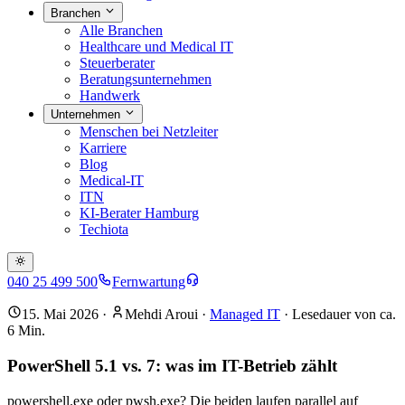
Branchen
Alle Branchen
Healthcare und Medical IT
Steuerberater
Beratungsunternehmen
Handwerk
Unternehmen
Menschen bei Netzleiter
Karriere
Blog
Medical-IT
ITN
KI-Berater Hamburg
Techiota
040 25 499 500
Fernwartung
15. Mai 2026
·
Mehdi Aroui
·
Managed IT
· Lesedauer von ca.
6
Min.
PowerShell 5.1 vs. 7: was im IT-Betrieb zählt
powershell.exe oder pwsh.exe? Die beiden laufen parallel auf