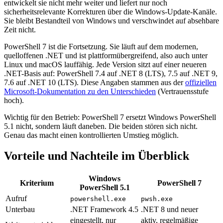
entwickelt sie nicht mehr weiter und liefert nur noch
sicherheitsrelevante Korrekturen über die Windows-Update-Kanäle.
Sie bleibt Bestandteil von Windows und verschwindet auf absehbare
Zeit nicht.
PowerShell 7 ist die Fortsetzung. Sie läuft auf dem modernen,
quelloffenen .NET und ist plattformübergreifend, also auch unter
Linux und macOS lauffähig. Jede Version sitzt auf einer neueren
.NET-Basis auf: PowerShell 7.4 auf .NET 8 (LTS), 7.5 auf .NET 9,
7.6 auf .NET 10 (LTS). Diese Angaben stammen aus der
offiziellen
Microsoft-Dokumentation zu den Unterschieden
(Vertrauensstufe
hoch).
Wichtig für den Betrieb: PowerShell 7 ersetzt Windows PowerShell
5.1 nicht, sondern läuft daneben. Die beiden stören sich nicht.
Genau das macht einen kontrollierten Umstieg möglich.
Vorteile und Nachteile im Überblick
Windows
Kriterium
PowerShell 7
PowerShell 5.1
Aufruf
powershell.exe
pwsh.exe
Unterbau
.NET Framework 4.5
.NET 8 und neuer
eingestellt, nur
aktiv, regelmäßige