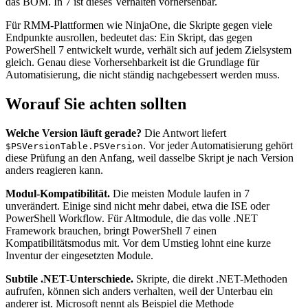
das BOM. In 7 ist dieses Verhalten vorhersehbar.
Für RMM-Plattformen wie NinjaOne, die Skripte gegen viele
Endpunkte ausrollen, bedeutet das: Ein Skript, das gegen
PowerShell 7 entwickelt wurde, verhält sich auf jedem Zielsystem
gleich. Genau diese Vorhersehbarkeit ist die Grundlage für
Automatisierung, die nicht ständig nachgebessert werden muss.
Worauf Sie achten sollten
Welche Version läuft gerade?
Die Antwort liefert
. Vor jeder Automatisierung gehört
$PSVersionTable.PSVersion
diese Prüfung an den Anfang, weil dasselbe Skript je nach Version
anders reagieren kann.
Modul-Kompatibilität.
Die meisten Module laufen in 7
unverändert. Einige sind nicht mehr dabei, etwa die ISE oder
PowerShell Workflow. Für Altmodule, die das volle .NET
Framework brauchen, bringt PowerShell 7 einen
Kompatibilitätsmodus mit. Vor dem Umstieg lohnt eine kurze
Inventur der eingesetzten Module.
Subtile .NET-Unterschiede.
Skripte, die direkt .NET-Methoden
aufrufen, können sich anders verhalten, weil der Unterbau ein
anderer ist. Microsoft nennt als Beispiel die Methode