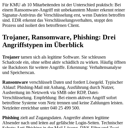
Für KMU ab 10 Mitarbeitenden ist der Unterschied praktisch: Bei
einem Ransomware-Angriff mit unbekanntem Muster erkennt reiner
Signatur-Antivirus die Verschlüsselung erst, wenn Dateien betroffen
sind. EDR erkennt das Verschlüsselungsverhalten, stoppt den
Prozess und isoliert den betroffenen Client.
Trojaner, Ransomware, Phishing: Drei
Angriffstypen im Überblick
Trojaner
tarnen sich als legitime Software. Sie schleusen
Schadcode ein, ohne selbst aktiv schädlich zu wirken. Häufig öffnen
sie Backdoors für weitere Angriffe. Erkennung: Verhaltensanalyse
und Speicherscan.
Ransomware
verschlüsselt Daten und fordert Lösegeld. Typischer
Ablauf: Phishing-Mail mit Anhang, Ausführung durch Nutzer,
Ausbreitung im Netzwerk via SMB oder RDP, Datei-
Verschlüsselung. Empfehlung: Bei einem aktiven Angriff sofort
betroffene Systeme vom Netz trennen und keine Zahlungen leisten.
Netzleiter erreichbar unter 040 25 499 500.
Phishing
zielt auf Zugangsdaten. Angreifer ahmen legitime
Absender nach und leiten auf gefälschte Login-Seiten. Technischer
Schutz: Anti-Phishing in der Mail-Lösung, DNS-Filter und Zwei-