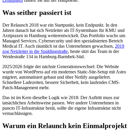
Leistungen
finden Sie auf der Hauptseite.
Was seither passiert ist
Der Relaunch 2018 war ein Startpunkt, kein Endpunkt. In den
Jahren danach hat sich Netzleiter als IT-Systemhaus für KMU und
Arztpraxen in Hamburg weiterentwickelt. Das Portfolio wuchs um
Managed Services, Cybersecurity und den spezialisierten Bereich
Medical IT. Auch räumlich ist das Unternehmen gewachsen,
2019
zog Netzleiter in die Spaldingstraße
, heute sitzt das Team in der
Weidestraße 134 in Hamburg-Barmbek-Süd.
2025/2026 folgte der nächste Generationswechsel: Die Website
wurde von WordPress auf ein modernes Static-Site-Setup mit Astro
migriert, automatisiert gebaut und über Netlify ausgeliefert.
Schnellere Ladezeiten, bessere Sicherheit, kein laufendes CMS-
Patch-Management mehr.
Das ist im Kern dieselbe Logik wie 2018: Der Auftritt muss zur
tatsächlichen Arbeitsweise passen. Wer andere Unternehmen in
puncto IT-Infrastruktur berät, sollte die eigene Infrastruktur nicht
vernachlässigen.
Warum ein Relaunch kein Einmalprojekt