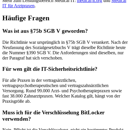
Mehr zum Leistungsbereich Medical IT:
medical-it.org
und
Medical
IT für Arztpraxen
.
Häufige Fragen
Was ist aus §75b SGB V geworden?
Die Richtlinie war ursprünglich in §75b SGB V verankert. Nach der
Neufassung des Sozialgesetzbuchs V trägt dieselbe Richtlinie heute
die Nummer §390 SGB V. Die Anforderungen sind dieselben, nur
der Paragraf hat sich verschoben.
Für wen gilt die IT-Sicherheitsrichtlinie?
Für alle Praxen in der vertragsärztlichen,
vertragspsychotherapeutischen und vertragszahnärztlichen
Versorgung. Rund 99.000 Arzt- und Psychotherapiepraxen sowie
fast 38.000 Zahnarztpraxen. Welcher Katalog gilt, hängt von der
Praxisgröße ab.
Muss ich für die Verschlüsselung BitLocker
verwenden?
Nein. Pflicht ist die Verschlüsselung, nicht ein bestimmtes Produkt.