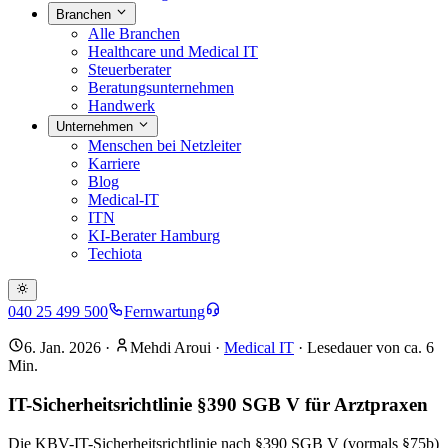
Branchen
Alle Branchen
Healthcare und Medical IT
Steuerberater
Beratungsunternehmen
Handwerk
Unternehmen
Menschen bei Netzleiter
Karriere
Blog
Medical-IT
ITN
KI-Berater Hamburg
Techiota
040 25 499 500
Fernwartung
6. Jan. 2026
·
Mehdi Aroui
·
Medical IT
· Lesedauer von ca.
6
Min.
IT-Sicherheitsrichtlinie §390 SGB V für Arztpraxen
Die KBV-IT-Sicherheitsrichtlinie nach §390 SGB V (vormals §75b)