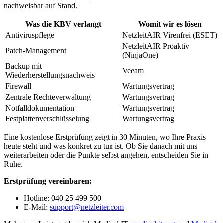
nachweisbar auf Stand.
Was die KBV verlangt
Womit wir es lösen
Antiviruspflege
NetzleitAIR Virenfrei (ESET)
NetzleitAIR Proaktiv
Patch-Management
(NinjaOne)
Backup mit
Veeam
Wiederherstellungsnachweis
Firewall
Wartungsvertrag
Zentrale Rechteverwaltung
Wartungsvertrag
Notfalldokumentation
Wartungsvertrag
Festplattenverschlüsselung
Wartungsvertrag
Eine kostenlose Erstprüfung zeigt in 30 Minuten, wo Ihre Praxis
heute steht und was konkret zu tun ist. Ob Sie danach mit uns
weiterarbeiten oder die Punkte selbst angehen, entscheiden Sie in
Ruhe.
Erstprüfung vereinbaren:
Hotline: 040 25 499 500
E-Mail:
support@netzleiter.com