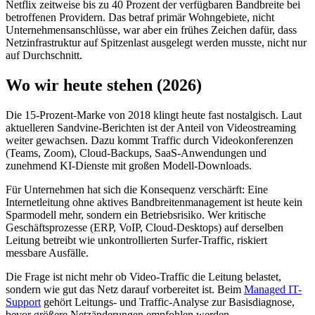
Netflix zeitweise bis zu 40 Prozent der verfügbaren Bandbreite bei
betroffenen Providern. Das betraf primär Wohngebiete, nicht
Unternehmensanschlüsse, war aber ein frühes Zeichen dafür, dass
Netzinfrastruktur auf Spitzenlast ausgelegt werden musste, nicht nur
auf Durchschnitt.
Wo wir heute stehen (2026)
Die 15-Prozent-Marke von 2018 klingt heute fast nostalgisch. Laut
aktuelleren Sandvine-Berichten ist der Anteil von Videostreaming
weiter gewachsen. Dazu kommt Traffic durch Videokonferenzen
(Teams, Zoom), Cloud-Backups, SaaS-Anwendungen und
zunehmend KI-Dienste mit großen Modell-Downloads.
Für Unternehmen hat sich die Konsequenz verschärft: Eine
Internetleitung ohne aktives Bandbreitenmanagement ist heute kein
Sparmodell mehr, sondern ein Betriebsrisiko. Wer kritische
Geschäftsprozesse (ERP, VoIP, Cloud-Desktops) auf derselben
Leitung betreibt wie unkontrollierten Surfer-Traffic, riskiert
messbare Ausfälle.
Die Frage ist nicht mehr ob Video-Traffic die Leitung belastet,
sondern wie gut das Netz darauf vorbereitet ist. Beim
Managed IT-
Support
gehört Leitungs- und Traffic-Analyse zur Basisdiagnose,
bevor größere Netzänderungen empfohlen werden.