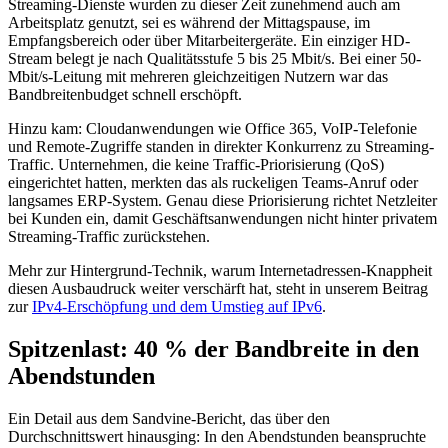
Streaming-Dienste wurden zu dieser Zeit zunehmend auch am
Arbeitsplatz genutzt, sei es während der Mittagspause, im
Empfangsbereich oder über Mitarbeitergeräte. Ein einziger HD-
Stream belegt je nach Qualitätsstufe 5 bis 25 Mbit/s. Bei einer 50-
Mbit/s-Leitung mit mehreren gleichzeitigen Nutzern war das
Bandbreitenbudget schnell erschöpft.
Hinzu kam: Cloudanwendungen wie Office 365, VoIP-Telefonie
und Remote-Zugriffe standen in direkter Konkurrenz zu Streaming-
Traffic. Unternehmen, die keine Traffic-Priorisierung (QoS)
eingerichtet hatten, merkten das als ruckeligen Teams-Anruf oder
langsames ERP-System. Genau diese Priorisierung richtet Netzleiter
bei Kunden ein, damit Geschäftsanwendungen nicht hinter privatem
Streaming-Traffic zurückstehen.
Mehr zur Hintergrund-Technik, warum Internetadressen-Knappheit
diesen Ausbaudruck weiter verschärft hat, steht in unserem Beitrag
zur
IPv4-Erschöpfung und dem Umstieg auf IPv6
.
Spitzenlast: 40 % der Bandbreite in den
Abendstunden
Ein Detail aus dem Sandvine-Bericht, das über den
Durchschnittswert hinausging: In den Abendstunden beanspruchte