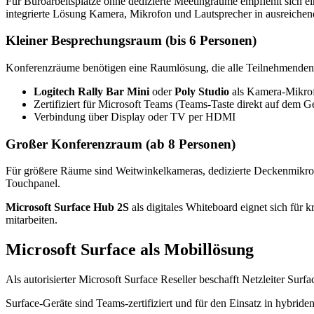
Für Büroarbeitsplätze ohne dedizierte Meetingräume empfiehlt sich 
integrierte Lösung Kamera, Mikrofon und Lautsprecher in ausreichend
Kleiner Besprechungsraum (bis 6 Personen)
Konferenzräume benötigen eine Raumlösung, die alle Teilnehmenden 
Logitech Rally Bar Mini
oder
Poly Studio
als Kamera-Mikrof
Zertifiziert für Microsoft Teams (Teams-Taste direkt auf dem Ge
Verbindung über Display oder TV per HDMI
Großer Konferenzraum (ab 8 Personen)
Für größere Räume sind Weitwinkelkameras, dedizierte Deckenmikrofo
Touchpanel.
Microsoft Surface Hub 2S
als digitales Whiteboard eignet sich für
mitarbeiten.
Microsoft Surface als Mobillösung
Als autorisierter Microsoft Surface Reseller beschafft Netzleiter S
Surface-Geräte sind Teams-zertifiziert und für den Einsatz in hybrid