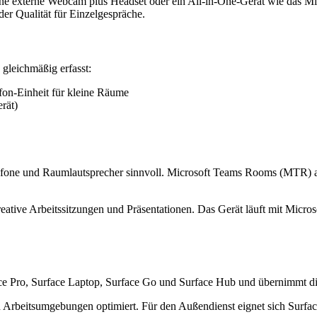
eine externe Webcam plus Headset oder ein All-in-One-Gerät wie das M
er Qualität für Einzelgespräche.
gleichmäßig erfasst:
on-Einheit für kleine Räume
rät)
ne und Raumlautsprecher sinnvoll. Microsoft Teams Rooms (MTR) als d
 kreative Arbeitssitzungen und Präsentationen. Das Gerät läuft mit M
urface Pro, Surface Laptop, Surface Go und Surface Hub und übernimmt 
en Arbeitsumgebungen optimiert. Für den Außendienst eignet sich Surfa