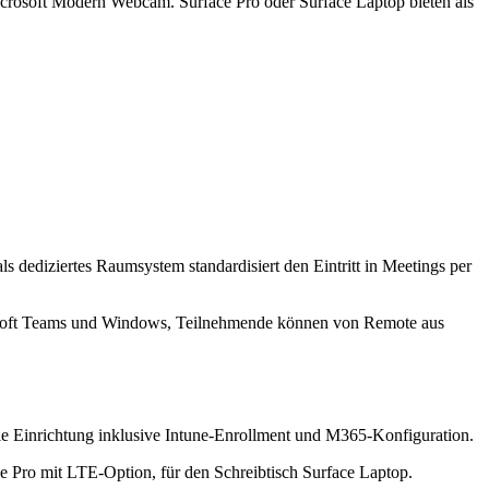
icrosoft Modern Webcam. Surface Pro oder Surface Laptop bieten als
ediziertes Raumsystem standardisiert den Eintritt in Meetings per
icrosoft Teams und Windows, Teilnehmende können von Remote aus
die Einrichtung inklusive Intune-Enrollment und M365-Konfiguration.
ce Pro mit LTE-Option, für den Schreibtisch Surface Laptop.