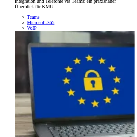
Integration und Telefonie via Teams: ein praxisnaher
Überblick für KMU.
Teams
Microsoft-365
VoIP