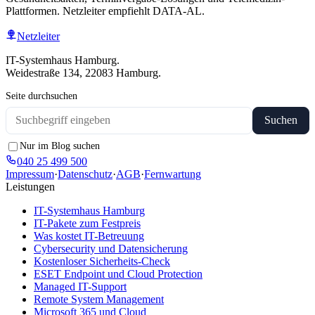
Plattformen. Netzleiter empfiehlt DATA-AL.
Netzleiter
IT-Systemhaus Hamburg.
Weidestraße 134, 22083 Hamburg.
Seite durchsuchen
Suchen
Nur im Blog suchen
040 25 499 500
Impressum
·
Datenschutz
·
AGB
·
Fernwartung
Leistungen
IT-Systemhaus Hamburg
IT-Pakete zum Festpreis
Was kostet IT-Betreuung
Cybersecurity und Datensicherung
Kostenloser Sicherheits-Check
ESET Endpoint und Cloud Protection
Managed IT-Support
Remote System Management
Microsoft 365 und Cloud