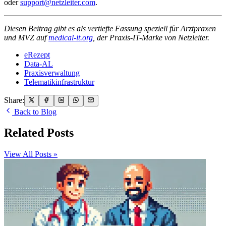
oder
support@netzleiter.com
.
Diesen Beitrag gibt es als vertiefte Fassung speziell für Arztpraxen
und MVZ auf
medical-it.org
, der Praxis-IT-Marke von Netzleiter.
eRezept
Data-AL
Praxisverwaltung
Telematikinfrastruktur
Share:
Back to Blog
Related Posts
View All Posts »