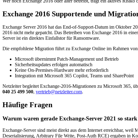
Wer noch Exchange 2016 oder älter betreibt, trägt ein aktives Risiko 
Exchange 2016 Supportende und Migratio
Exchange Server 2016 hat das End-of-Support-Datum im Oktober 2025
2016 nicht mehr gepatcht. Das Betreiben von Exchange 2016 in einer 
Server ist ein direktes Einfallstor für Ransomware.
Die empfohlene Migration führt zu Exchange Online im Rahmen von M
Microsoft übernimmt Patch-Management und Betrieb
Sicherheitsupdates erfolgen automatisch
Keine On-Premises-Hardware mehr erforderlich
Integration mit Microsoft 365 Copilot, Teams und SharePoint
Netzleiter begleitet Exchange-2016-Migrationen zu Microsoft 365, üb
040 25 499 500
,
vertrieb@netzleiter.com
.
Häufige Fragen
Warum waren gerade Exchange-Server 2021 so stark 
Exchange-Server sind meist direkt aus dem Internet erreichbar, weil
Deserialisierung, Arbitrary File Write, Post-Auth RCE) ergaben in K