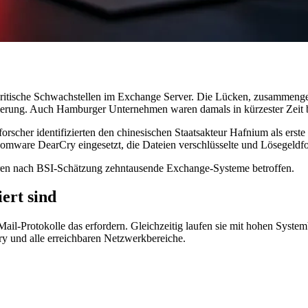
 kritische Schwachstellen im Exchange Server. Die Lücken, zusammenge
ierung. Auch Hamburger Unternehmen waren damals in kürzester Zeit b
sforscher identifizierten den chinesischen Staatsakteur Hafnium als ers
ware DearCry eingesetzt, die Dateien verschlüsselte und Lösegeldfor
aren nach BSI-Schätzung zehntausende Exchange-Systeme betroffen.
ert sind
 Mail-Protokolle das erfordern. Gleichzeitig laufen sie mit hohen Syst
ory und alle erreichbaren Netzwerkbereiche.