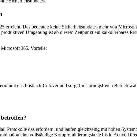
ohne Sicherheitsupdates.
n
 erreicht. Das bedeutet: keine Sicherheitsupdates mehr von Microso
produktiven Umgebung ist ab diesem Zeitpunkt ein kalkulierbares Risik
icrosoft 365. Vorteile:
ernimmt das Postfach-Cutover und sorgt für störungsfreien Betrieb wä
betroffen?
 Mail-Protokolle das erfordern, und laufen gleichzeitig mit hohen Sys
ombination eine vollständige Kompromittierungskette bis in Active Di