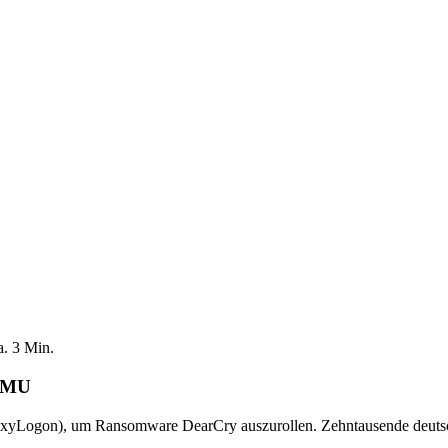
a.
3
Min.
 KMU
ProxyLogon), um Ransomware DearCry auszurollen. Zehntausende deut