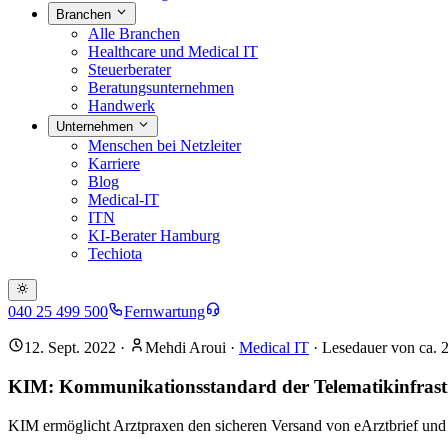
Branchen
Alle Branchen
Healthcare und Medical IT
Steuerberater
Beratungsunternehmen
Handwerk
Unternehmen
Menschen bei Netzleiter
Karriere
Blog
Medical-IT
ITN
KI-Berater Hamburg
Techiota
040 25 499 500
Fernwartung
12. Sept. 2022
·
Mehdi Aroui
·
Medical IT
· Lesedauer von ca.
KIM: Kommunikationsstandard der Telematikinfrast
KIM ermöglicht Arztpraxen den sicheren Versand von eArztbrief und e